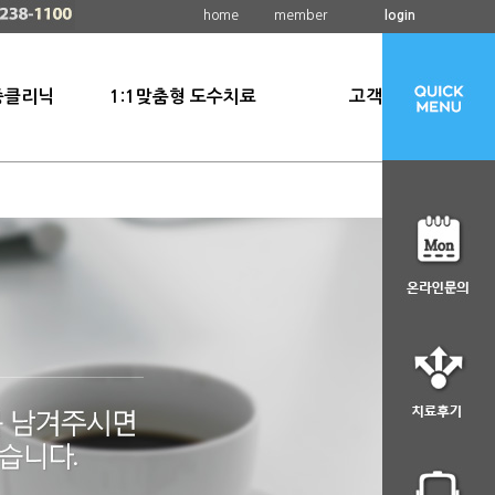
home
member
login
증클리닉
1:1맞춤형 도수치료
고객센터