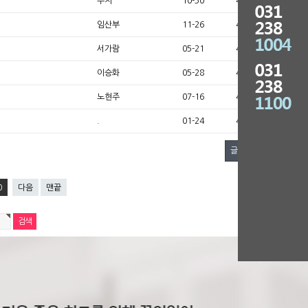
수지
10-30
4
임산부
11-26
4
서가람
05-21
4
이승화
05-28
4
노현주
07-16
4
.
01-24
4
글쓰기
0
다음
맨끝