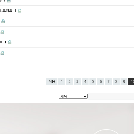
용
1
문의드려요
1
치료
1
처음
1
2
3
4
5
6
7
8
9
1