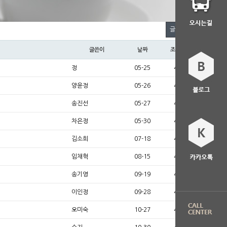
글쓰기
글쓴이
날짜
조회
정
05-25
4
양윤정
05-26
4
송진선
05-27
4
차은정
05-30
4
김소희
07-18
4
임채혁
08-15
4
송기영
09-19
4
이인정
09-28
4
오미숙
10-27
4