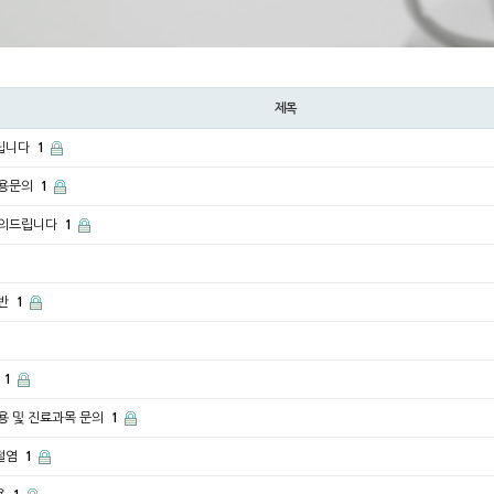
제목
립니다
1
비용문의
1
문의드립니다
1
골반
1
1
용 및 진료과목 문의
1
절염
1