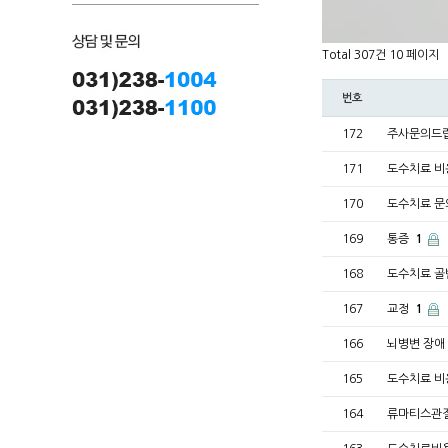
Total 307건
10 페이지
번호
172
주사문의드
171
도수치료 
170
도수치료 
169
통증
1
168
도수치료 
167
교정
1
166
뇌병변 장애
165
도수치료 비
164
류마티스관